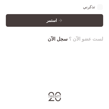
تذكرني
استمر
لست عضو الآن ؟
سجل الآن