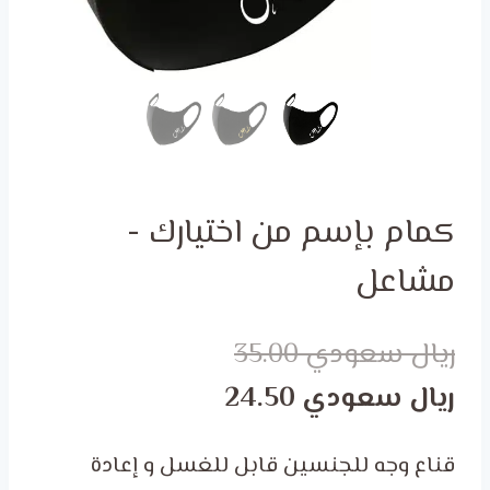
كمام بإسم من اختيارك -
مشاعل
السعر
ريال سعودي
35.00
السعر
الأصلي
ريال سعودي
24.50
هو:
الحالي
قناع وجه للجنسين قابل للغسل و إعادة
هو:
ر.س 35.00.