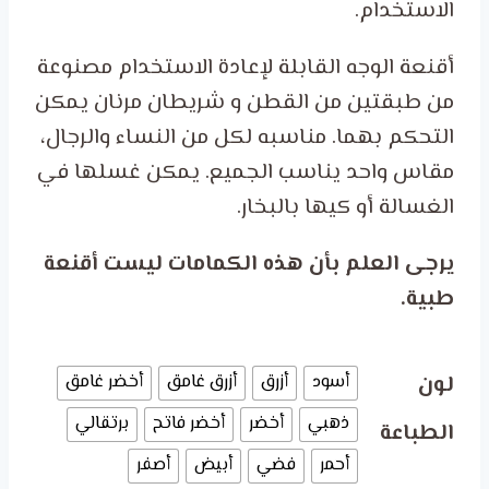
الاستخدام.
ر.س 24.50.
أقنعة الوجه القابلة لإعادة الاستخدام مصنوعة
من طبقتين من القطن و شريطان مرنان يمكن
التحكم بهما. مناسبه لكل من النساء والرجال،
مقاس واحد يناسب الجميع. يمكن غسلها في
الغسالة أو كيها بالبخار.
يرجى العلم بأن هذه الكمامات ليست أقنعة
طبية.
لون
أسود
أزرق
أزرق غامق
أخضر غامق
ذهبي
أخضر
أخضر فاتح
برتقالي
الطباعة
أحمر
فضي
أبيض
أصفر